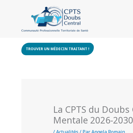
Aller
au
contenu
TROUVER UN MÉDECIN TRAITANT !
La CPTS du Doubs C
Mentale 2026-203
/
Actualités
/ Par
Angela Romain