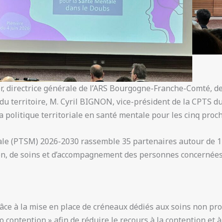
 directrice générale de l’ARS Bourgogne-Franche-Comté, de 
u territoire, M. Cyril BIGNON, vice-président de la CPTS d
 la politique territoriale en santé mentale pour les cinq pro
ale (PTSM) 2026-2030 rassemble 35 partenaires autour de 17
on, de soins et d’accompagnement des personnes concernées
râce à la mise en place de créneaux dédiés aux soins non p
contention » afin de réduire le recours à la contention et à 