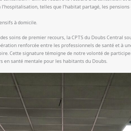
 l’hospitalisation, telles que l’habitat partagé, les pension
ensifs à domicile.
n des soins de premier recours, la CPTS du Doubs Central so
pération renforcée entre les professionnels de santé et à u
oire. Cette signature témoigne de notre volonté de participe
rs en santé mentale pour les habitants du Doubs.