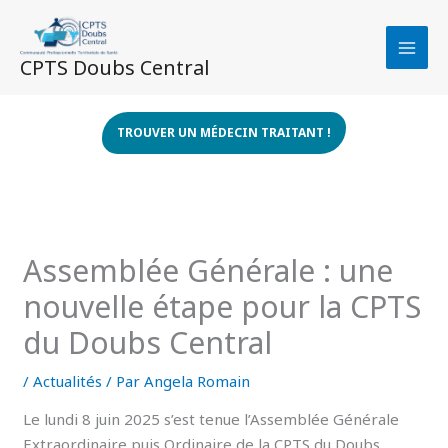
Aller
au
contenu
CPTS Doubs Central
TROUVER UN MÉDECIN TRAITANT !
Assemblée Générale : une
nouvelle étape pour la CPTS
du Doubs Central
/
Actualités
/ Par
Angela Romain
Le lundi 8 juin 2025 s’est tenue l’Assemblée Générale
Extraordinaire puis Ordinaire de la CPTS du Doubs