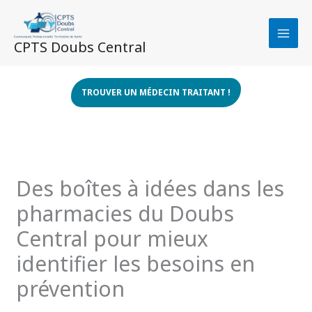
Aller
au
contenu
CPTS Doubs Central
TROUVER UN MÉDECIN TRAITANT !
Des boîtes à idées dans les
pharmacies du Doubs
Central pour mieux
identifier les besoins en
prévention